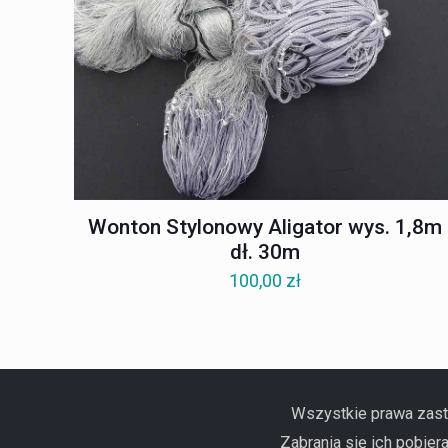
Wonton Stylonowy Aligator wys. 1,8m
dł. 30m
100,00
zł
Wszystkie prawa zastr
Zabrania się ich pobier