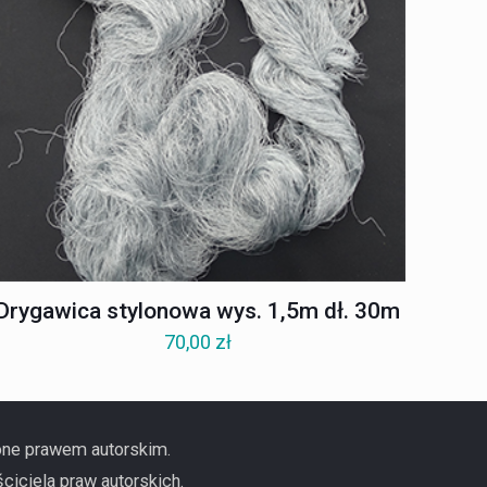
Drygawica stylonowa wys. 1,5m dł. 30m
70,00
zł
ione prawem autorskim.
ciciela praw autorskich.