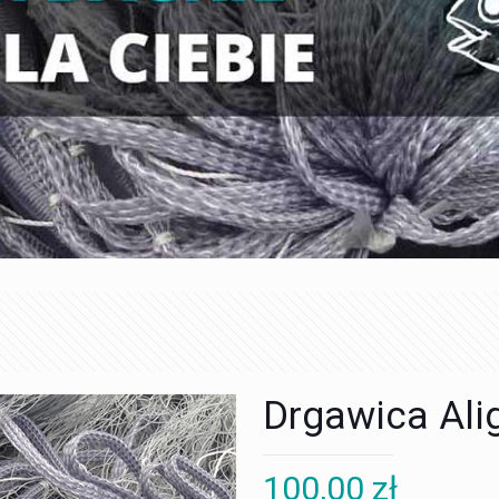
Drgawica Ali
100,00
zł