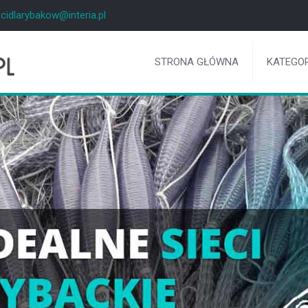
ecidlarybakow@interia.pl
STRONA GŁÓWNA
KATEGOR