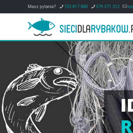
Masz pytania?
733 817 880
579 371 312
si