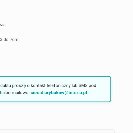
wia
3 do 7cm
duktu proszę o kontakt telefoniczny lub SMS pod
0
albo mailowo:
siecidlarybakow@interia.pl
.